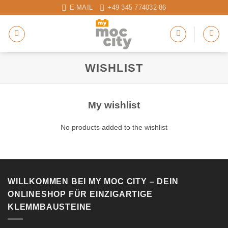
Zum
E-MAIL
+49 345 774032-86
Inhalt
springen
WISHLIST
My wishlist
No products added to the wishlist
WILLKOMMEN BEI MY MOC CITY – DEIN
ONLINESHOP FÜR EINZIGARTIGE
KLEMMBAUSTEINE