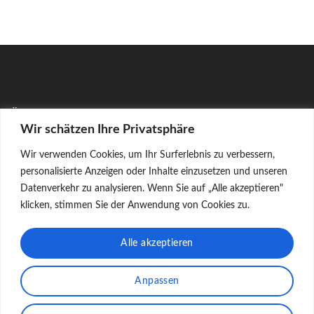
Ten
Ten
produkt
produkt
ma
ma
wiele
wiele
wariantów.
wariantów.
Opcje
Opcje
można
można
wybrać
wybrać
ÜBER UNS
na
na
Wir schätzen Ihre Privatsphäre
stronie
stronie
produktu
produktu
Unsere Sets begeistern durch Ihre Originalität und unsere
Wir verwenden Cookies, um Ihr Surferlebnis zu verbessern,
europäischen Modelle, die wir selber entwerfen und dabei
personalisierte Anzeigen oder Inhalte einzusetzen und unseren
insbesondere auf bedruckte Steine setzen. Die Sets sind
Datenverkehr zu analysieren. Wenn Sie auf „Alle akzeptieren"
nachhaltig in unbehandelten Kraftpapiertüten verpackt und
klicken, stimmen Sie der Anwendung von Cookies zu.
die einfachen Anleitungen stehen nach dem Kauf per
Download zur Verfügung.
Alle akzeptieren
Anpassen