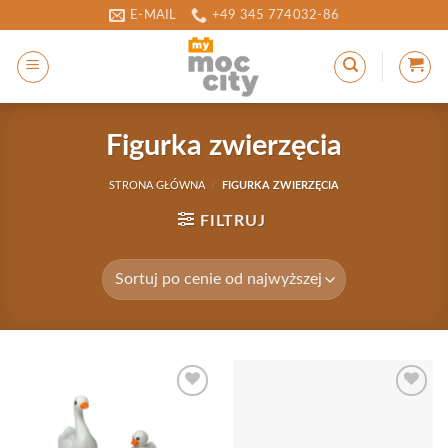
Przewiń
E-MAIL
+49 345 774032-86
do
zawartości
Figurka zwierzęcia
STRONA GŁÓWNA
/
FIGURKA ZWIERZĘCIA
FILTRUJ
Add to
Add to
wishlist
wishlist