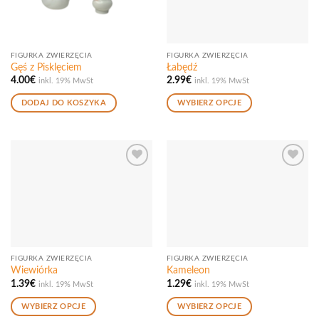
FIGURKA ZWIERZĘCIA
FIGURKA ZWIERZĘCIA
Gęś z Pisklęciem
Łabędź
4.00
€
2.99
€
inkl. 19% MwSt
inkl. 19% MwSt
DODAJ DO KOSZYKA
WYBIERZ OPCJE
Ten
produkt
ma
wiele
Add to
Add to
wariantów.
wishlist
wishlist
Opcje
można
wybrać
na
stronie
FIGURKA ZWIERZĘCIA
FIGURKA ZWIERZĘCIA
produktu
Wiewiórka
Kameleon
1.39
€
1.29
€
inkl. 19% MwSt
inkl. 19% MwSt
WYBIERZ OPCJE
WYBIERZ OPCJE