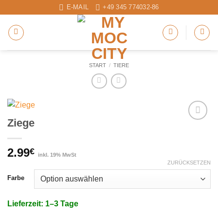
Zum
E-MAIL
+49 345 774032-86
Inhalt
springen
START
/
TIERE
Ziege
Add to
wishlist
2.99
€
inkl. 19% MwSt
ZURÜCKSETZEN
Farbe
Lieferzeit: 1–3 Tage